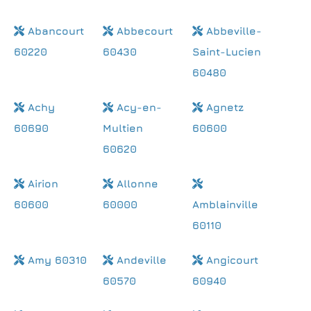
Abancourt
Abbecourt
Abbeville-
60220
60430
Saint-Lucien
60480
Achy
Acy-en-
Agnetz
60690
Multien
60600
60620
Airion
Allonne
60600
60000
Amblainville
60110
Amy 60310
Andeville
Angicourt
60570
60940