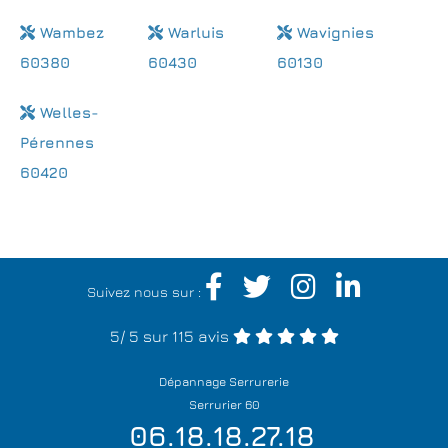
Wambez
Warluis
Wavignies
60380
60430
60130
Welles-
Pérennes
60420
Suivez nous sur :
5
/
5
sur 115 avis
Dépannage Serrurerie
Serrurier 60
06.18.18.27.18