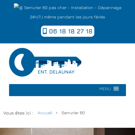
Serrurier 60 pas cher - Installation - Dépannage
24h/7J même pendant les jours fériés
06 18 18 27 18
MENU
Vous êtes ici :
Accueil
Serrurier 60