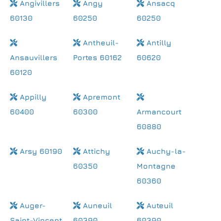
Angivillers
Angy
Ansacq
60130
60250
60250
Antheuil-
Antilly
Ansauvillers
Portes 60162
60620
60120
Appilly
Apremont
60400
60300
Armancourt
60880
Arsy 60190
Attichy
Auchy-la-
60350
Montagne
60360
Auger-
Auneuil
Auteuil
Saint-Vincent
60390
60390