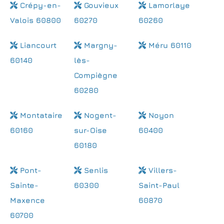
Crépy-en-
Gouvieux
Lamorlaye
Valois 60800
60270
60260
Liancourt
Margny-
Méru 60110
60140
lès-
Compiègne
60280
Montataire
Nogent-
Noyon
60160
sur-Oise
60400
60180
Pont-
Senlis
Villers-
Sainte-
60300
Saint-Paul
Maxence
60870
60700