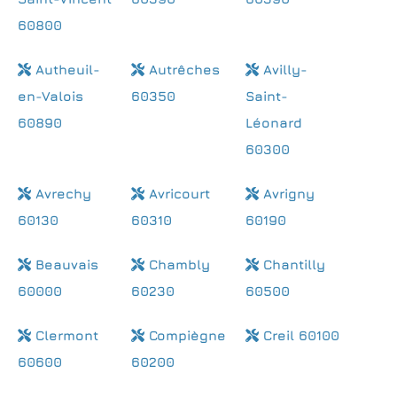
60800
Autheuil-
Autrêches
Avilly-
en-Valois
60350
Saint-
60890
Léonard
60300
Avrechy
Avricourt
Avrigny
60130
60310
60190
Beauvais
Chambly
Chantilly
60000
60230
60500
Clermont
Compiègne
Creil 60100
60600
60200