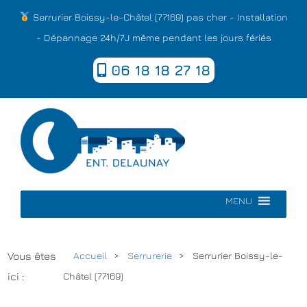
Serrurier Boissy-le-Châtel (77169) pas cher - Installation
- Dépannage 24h/7J même pendant les jours fériés
06 18 18 27 18
MENU
Vous êtes
Accueil
Serrurerie
Serrurier Boissy-le-
ici :
Châtel (77169)