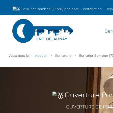
Serrurier Bombon (77720) pas cher - Installation - D
Ser
Vous êtes ici :
Accueil
Serrurerie
Serrurier Bombon (7
Ouverture Po
OUVERTURE DE PORT