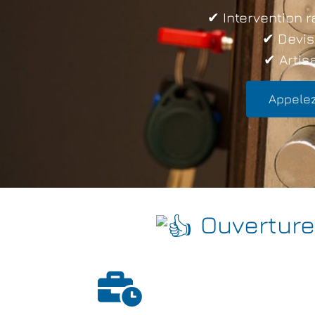
✔ Intervention r
✔ Devis
✔ Artisa
Appelez
Ouverture