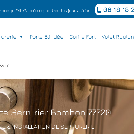
06 18 18 2
épannage 24h/7J même pendant les jours fériés
rurerie
Porte Blindée
Coffre Fort
Volet Roulan
7720)
rte Serrurier Bombon 77720
E & INSTALLATION DE SERRURERIE