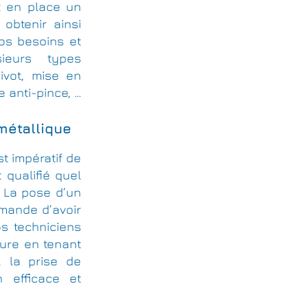
t en place un
 obtenir ainsi
vos besoins et
ieurs types
pivot, mise en
e anti-pince, …
 métallique
st impératif de
 qualifié quel
 La pose d’un
emande d’avoir
s techniciens
ure en tenant
, la prise de
 efficace et