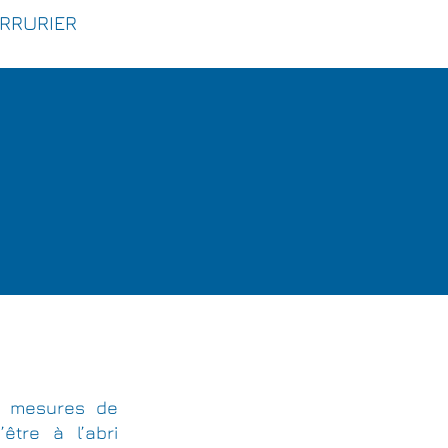
ERRURIER
des mesures de
être à l’abri