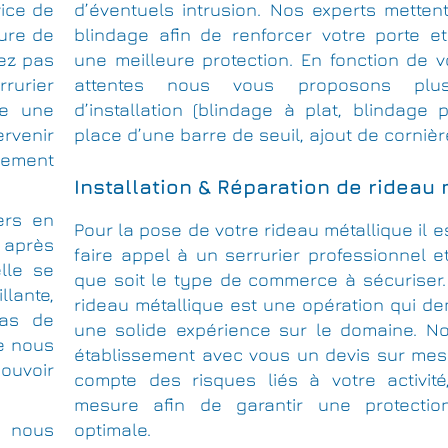
vice de
d’éventuels intrusion. Nos experts metten
rure de
blindage afin de renforcer votre porte et
vez pas
une meilleure protection. En fonction de 
rrurier
attentes nous vous proposons plus
ce une
d’installation (blindage à plat, blindage 
rvenir
place d’une barre de seuil, ajout de cornièr
cement
Installation & Réparation de rideau
ers en
Pour la pose de votre rideau métallique il e
s après
faire appel à un serrurier professionnel et
lle se
que soit le type de commerce à sécuriser.
llante,
rideau métallique est une opération qui d
cas de
une solide expérience sur le domaine. No
ue nous
établissement avec vous un devis sur mes
pouvoir
compte des risques liés à votre activité
mesure afin de garantir une protection
, nous
optimale.