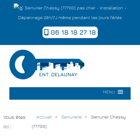
Serrurier Chessy (77700) pas cher - Installation -
Dépannage 24h/7J même pendant les jours fériés
06 18 18 27 18
MENU
Vous êtes
Accueil
Serrurerie
Serrurier Chessy
ici :
(77700)