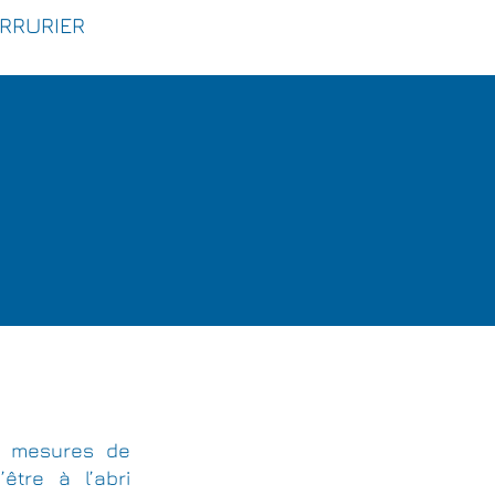
ERRURIER
des mesures de
être à l’abri