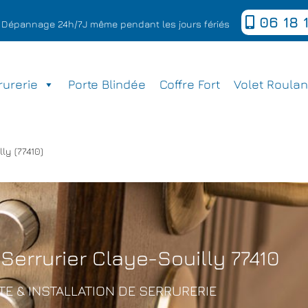
06 18 1
n - Dépannage 24h/7J même pendant les jours fériés
rurerie
Porte Blindée
Coffre Fort
Volet Roulan
ly (77410)
Serrurier Claye-Souilly 77410
E & INSTALLATION DE SERRURERIE