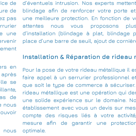
vice de
d’éventuels intrusion. Nos experts metten
rure de
blindage afin de renforcer votre porte et
vez pas
une meilleure protection. En fonction de 
rrurier
attentes nous vous proposons plus
ce une
d’installation (blindage à plat, blindage 
rvenir
place d’une barre de seuil, ajout de cornièr
cement
Installation & Réparation de rideau
ers en
Pour la pose de votre rideau métallique il e
s après
faire appel à un serrurier professionnel et
lle se
que soit le type de commerce à sécuriser.
llante,
rideau métallique est une opération qui d
cas de
une solide expérience sur le domaine. No
ue nous
établissement avec vous un devis sur mes
pouvoir
compte des risques liés à votre activité
mesure afin de garantir une protection
, nous
optimale.