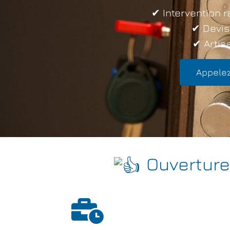
✔ Intervention r
✔ Devis
✔ Artisa
Appelez
Ouverture