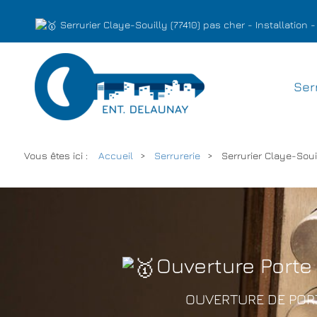
Serrurier Claye-Souilly (77410) pas cher - Installatio
Ser
Vous êtes ici :
Accueil
Serrurerie
Serrurier Claye-Souil
Ouverture Porte 
OUVERTURE DE PORT