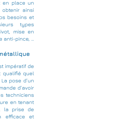
t en place un
 obtenir ainsi
vos besoins et
ieurs types
pivot, mise en
e anti-pince, …
 métallique
st impératif de
 qualifié quel
 La pose d’un
emande d’avoir
s techniciens
ure en tenant
, la prise de
 efficace et