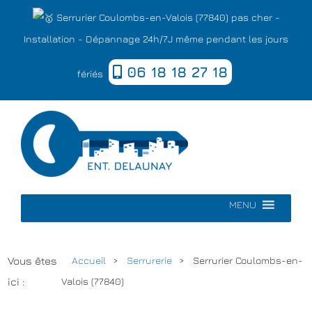
Serrurier Coulombs-en-Valois (77840) pas cher -
Installation - Dépannage 24h/7J même pendant les jours
06 18 18 27 18
fériés
MENU
Vous êtes
Accueil
Serrurerie
Serrurier Coulombs-en-
ici :
Valois (77840)