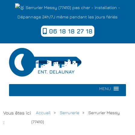
Serrurier Messy (77410) pas cher - Installation -
Dépannage 24h/7J même pendant les jours fériés
06 18 18 27 18
MENU
Vous êtes ici
Accueil
Serrurerie
Serrurier Messy
:
(77410)