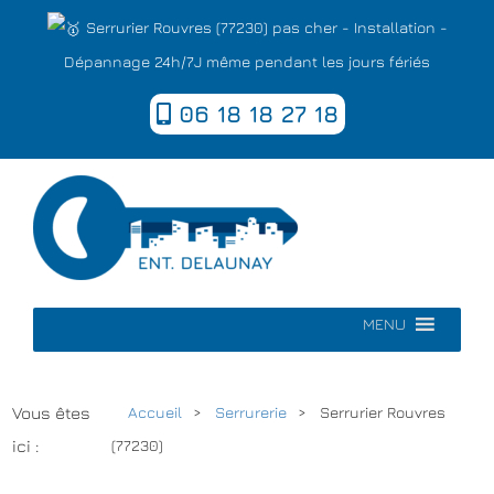
Serrurier Rouvres (77230) pas cher - Installation -
Dépannage 24h/7J même pendant les jours fériés
06 18 18 27 18
MENU
Vous êtes
Accueil
Serrurerie
Serrurier Rouvres
ici :
(77230)