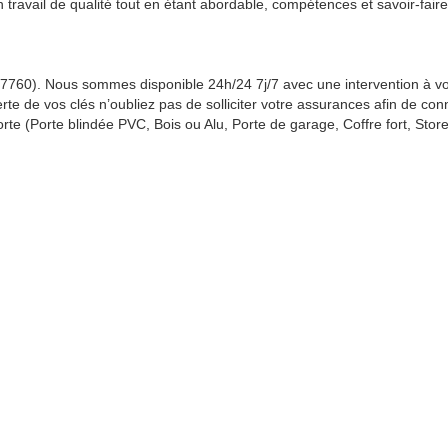
n travail de qualité tout en étant abordable, compétences et savoir-fair
(77760). Nous sommes disponible 24h/24 7j/7 avec une intervention à v
rte de vos clés n’oubliez pas de solliciter votre assurances afin de con
orte (Porte blindée PVC, Bois ou Alu, Porte de garage, Coffre fort, Store,