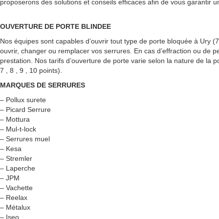
proposerons des solutions et conseils efficaces afin de vous garantir u
OUVERTURE DE PORTE BLINDEE
Nos équipes sont capables d’ouvrir tout type de porte bloquée à Ury 
ouvrir, changer ou remplacer vos serrures. En cas d’effraction ou de pe
prestation. Nos tarifs d’ouverture de porte varie selon la nature de la p
7 , 8 , 9 , 10 points).
MARQUES DE SERRURES
– Pollux surete
– Picard Serrure
– Mottura
– Mul-t-lock
– Serrures muel
– Kesa
– Stremler
– Laperche
– JPM
– Vachette
– Reelax
– Métalux
– Iseo