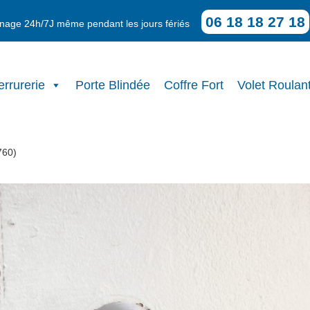
06 18 18 27 18
annage 24h/7J même pendant les jours fériés
errurerie
Porte Blindée
Coffre Fort
Volet Roulan
760)