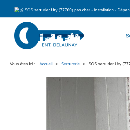
SOS serrurier Ury (77760) pas cher - Installation - Dép
S
Vous êtes ici :
Accueil
Serrurerie
SOS serrurier Ury (77