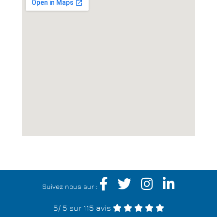
Suivez nous sur :
5
/
5
sur 115 avis