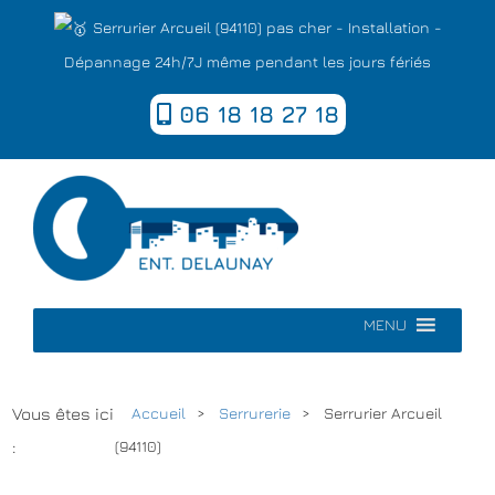
Serrurier Arcueil (94110) pas cher - Installation -
Dépannage 24h/7J même pendant les jours fériés
06 18 18 27 18
MENU
Vous êtes ici
Accueil
Serrurerie
Serrurier Arcueil
:
(94110)