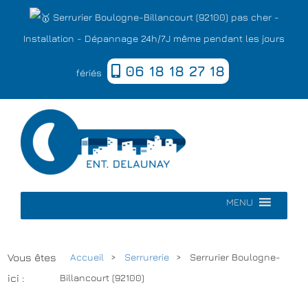
Serrurier Boulogne-Billancourt (92100) pas cher -
Installation - Dépannage 24h/7J même pendant les jours
06 18 18 27 18
fériés
MENU
Vous êtes
Accueil
Serrurerie
Serrurier Boulogne-
ici :
Billancourt (92100)