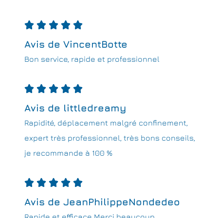





Avis de VincentBotte
Bon service, rapide et professionnel





Avis de littledreamy
Rapidité, déplacement malgré confinement,
expert très professionnel, très bons conseils,
je recommande à 100 %





Avis de JeanPhilippeNondedeo
Rapide et efficace Merci beaucoup