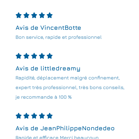





Avis de VincentBotte
Bon service, rapide et professionnel





Avis de littledreamy
Rapidité, déplacement malgré confinement,
expert très professionnel, très bons conseils,
je recommande à 100 %





Avis de JeanPhilippeNondedeo
Rapide et efficace Merci beaucoup