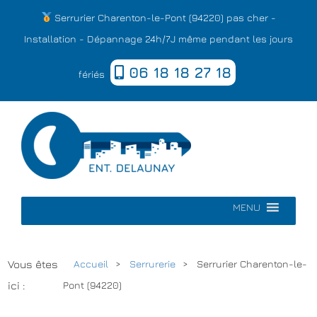
Serrurier Charenton-le-Pont (94220) pas cher -
Installation - Dépannage 24h/7J même pendant les jours
06 18 18 27 18
fériés
MENU
Vous êtes
Accueil
Serrurerie
Serrurier Charenton-le-
ici :
Pont (94220)