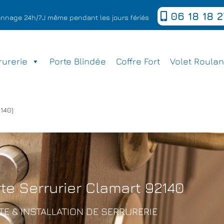
06 18 18 2
épannage 24h/7J même pendant les jours fériés
rurerie
Porte Blindée
Coffre Fort
Volet Roulan
2140)
te Serrurier Clamart 92140
E & INSTALLATION DE SERRURERIE