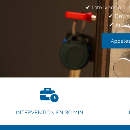
✔ Intervention r
✔ Devis
✔ Artisa
Appelez
INTERVENTION EN 30 MIN