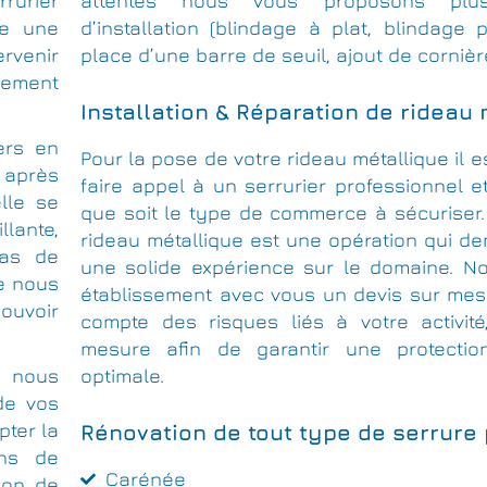
rrurier
attentes nous vous proposons plus
ce une
d’installation (blindage à plat, blindage 
rvenir
place d’une barre de seuil, ajout de cornièr
cement
Installation & Réparation de rideau
ers en
Pour la pose de votre rideau métallique il e
s après
faire appel à un serrurier professionnel et
lle se
que soit le type de commerce à sécuriser.
llante,
rideau métallique est une opération qui d
cas de
une solide expérience sur le domaine. No
ue nous
établissement avec vous un devis sur mes
pouvoir
compte des risques liés à votre activité
mesure afin de garantir une protection
, nous
optimale.
de vos
pter la
Rénovation de tout type de serrure
ins de
Carénée
tion de