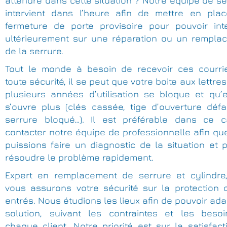
attendre dans cette situation ? Notre équipe de se
intervient dans l’heure afin de mettre en pla
fermeture de porte provisoire pour pouvoir inte
ultérieurement sur une réparation ou un rempla
de la serrure.
Tout le monde à besoin de recevoir ces courri
toute sécurité, il se peut que votre boite aux lettre
plusieurs années d’utilisation se bloque et qu’e
s’ouvre plus (clés cassée, tige d’ouverture défai
serrure bloqué…). Il est préférable dans ce 
contacter notre équipe de professionnelle afin q
puissions faire un diagnostic de la situation et 
résoudre le problème rapidement.
Expert en remplacement de serrure et cylindre
vous assurons votre sécurité sur la protection 
entrés. Nous étudions les lieux afin de pouvoir ada
solution, suivant les contraintes et les beso
chaque client. Notre priorité est sur la satisfac