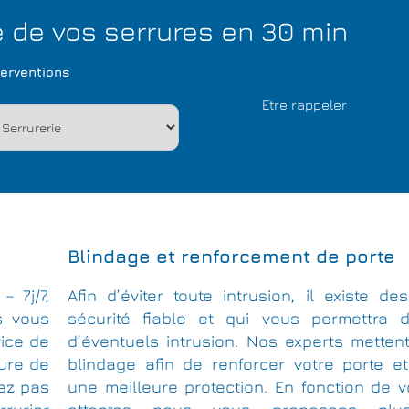
de vos serrures en 30 min
terventions
Blindage et renforcement de porte
– 7j/7,
Afin d’éviter toute intrusion, il existe 
s vous
sécurité fiable et qui vous permettra d’
vice de
d’éventuels intrusion. Nos experts metten
rure de
blindage afin de renforcer votre porte et
vez pas
une meilleure protection. En fonction de 