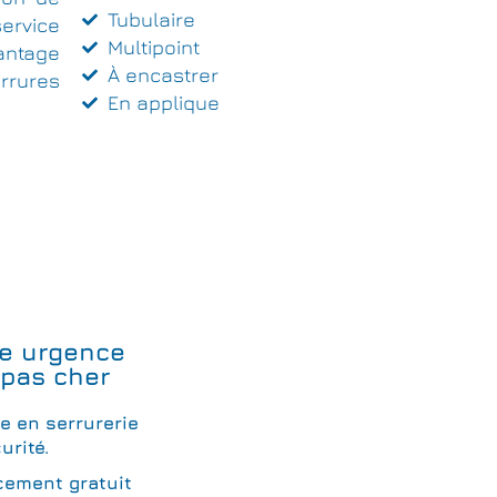
Tubulaire
ervice
Multipoint
antage
À encastrer
rrures
En applique
e urgence
 pas cher
te en serrurerie
urité.
cement gratuit