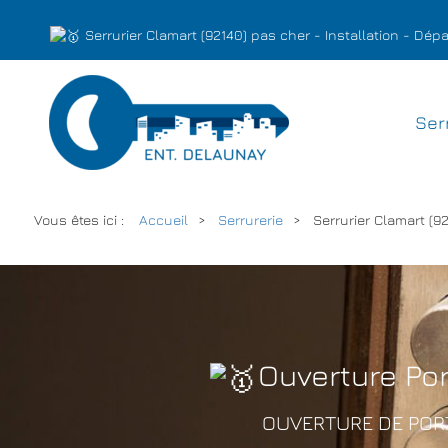
Serrurier Clamart (92140) pas cher - Installation - D
Ser
Vous êtes ici :
Accueil
Serrurerie
Serrurier Clamart (9
Ouverture Por
OUVERTURE DE PORT