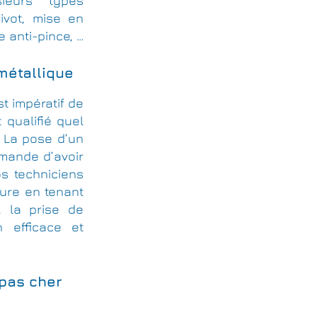
ieurs types
pivot, mise en
e anti-pince, …
 métallique
st impératif de
 qualifié quel
 La pose d’un
emande d’avoir
s techniciens
ure en tenant
, la prise de
 efficace et
 pas cher