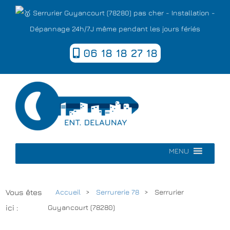
Serrurier Guyancourt (78280) pas cher - Installation -
Dépannage 24h/7J même pendant les jours fériés
06 18 18 27 18
MENU
Vous êtes
Accueil
Serrurerie 78
Serrurier
ici :
Guyancourt (78280)