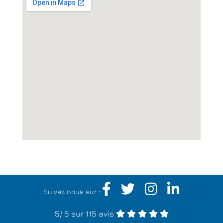
Suivez nous sur :
5
/
5
sur 115 avis