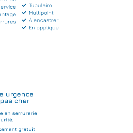
Tubulaire
ervice
Multipoint
antage
À encastrer
rrures
En applique
e urgence
 pas cher
te en serrurerie
urité.
cement gratuit