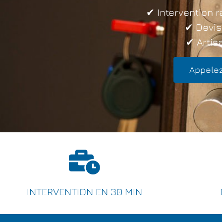
✔ Intervention r
✔ Devis
✔ Artisa
Appelez
INTERVENTION EN 30 MIN