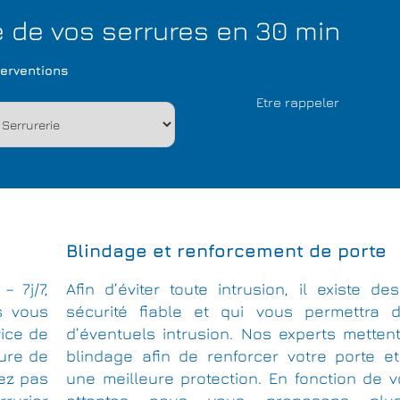
de vos serrures en 30 min
terventions
Blindage et renforcement de porte
– 7j/7,
Afin d’éviter toute intrusion, il existe 
s vous
sécurité fiable et qui vous permettra d’
vice de
d’éventuels intrusion. Nos experts metten
rure de
blindage afin de renforcer votre porte et
vez pas
une meilleure protection. En fonction de 