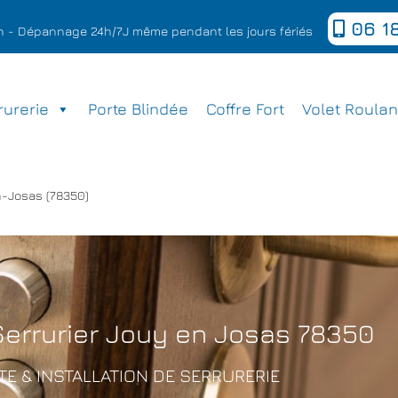
06 18
ion - Dépannage 24h/7J même pendant les jours fériés
rurerie
Porte Blindée
Coffre Fort
Volet Roulan
n-Josas (78350)
Serrurier Jouy en Josas 78350
E & INSTALLATION DE SERRURERIE