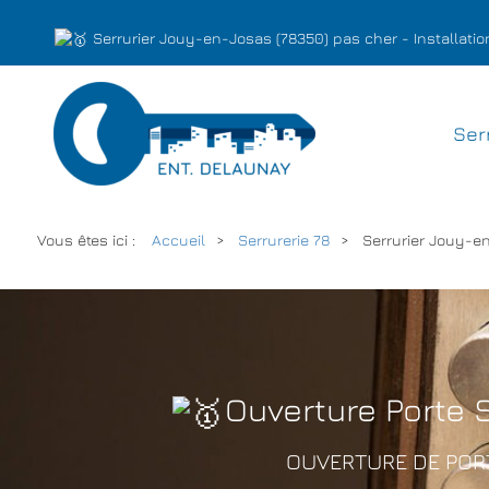
Serrurier Jouy-en-Josas (78350) pas cher - Installat
Ser
Vous êtes ici :
Accueil
Serrurerie 78
Serrurier Jouy-e
Ouverture Porte 
OUVERTURE DE PORT