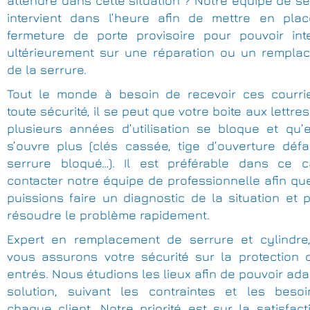
attendre dans cette situation ? Notre équipe de se
intervient dans l’heure afin de mettre en pla
fermeture de porte provisoire pour pouvoir inte
ultérieurement sur une réparation ou un rempla
de la serrure.
Tout le monde à besoin de recevoir ces courri
toute sécurité, il se peut que votre boite aux lettre
plusieurs années d’utilisation se bloque et qu’e
s’ouvre plus (clés cassée, tige d’ouverture défai
serrure bloqué…). Il est préférable dans ce 
contacter notre équipe de professionnelle afin q
puissions faire un diagnostic de la situation et 
résoudre le problème rapidement.
Expert en remplacement de serrure et cylindre
vous assurons votre sécurité sur la protection 
entrés. Nous étudions les lieux afin de pouvoir ada
solution, suivant les contraintes et les beso
chaque client. Notre priorité est sur la satisfac