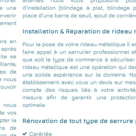
rrurier
attentes nous vous proposons plus
ce une
d’installation (blindage à plat, blindage 
rvenir
place d’une barre de seuil, ajout de cornièr
cement
Installation & Réparation de rideau
ers en
Pour la pose de votre rideau métallique il e
s après
faire appel à un serrurier professionnel et
lle se
que soit le type de commerce à sécuriser.
llante,
rideau métallique est une opération qui d
cas de
une solide expérience sur le domaine. No
ue nous
établissement avec vous un devis sur mes
pouvoir
compte des risques liés à votre activité
mesure afin de garantir une protection
, nous
optimale.
de vos
pter la
Rénovation de tout type de serrure
ins de
Carénée
tion de