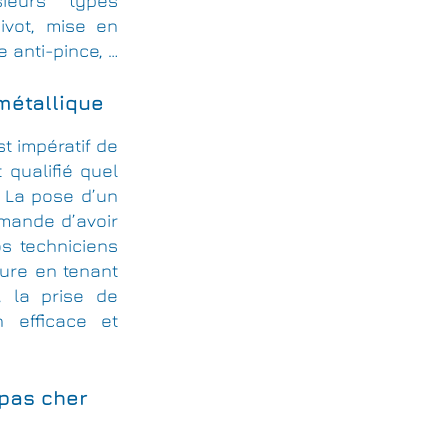
ieurs types
pivot, mise en
e anti-pince, …
 métallique
st impératif de
 qualifié quel
 La pose d’un
emande d’avoir
s techniciens
ure en tenant
, la prise de
 efficace et
 pas cher