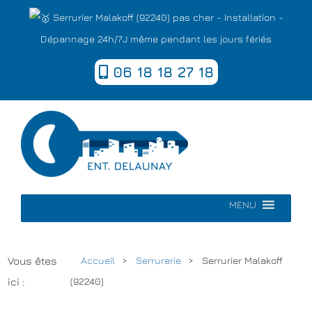
Serrurier Malakoff (92240) pas cher - Installation -
Dépannage 24h/7J même pendant les jours fériés
06 18 18 27 18
MENU
Vous êtes
Accueil
Serrurerie
Serrurier Malakoff
ici :
(92240)