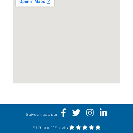
Suivez nous sur :
5
/
5
sur 115 avis