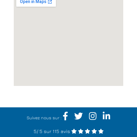
Suivez nous sur :
5
/
5
sur 115 avis