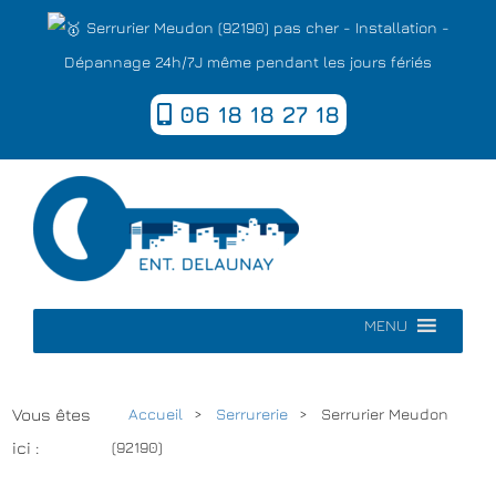
Serrurier Meudon (92190) pas cher - Installation -
Dépannage 24h/7J même pendant les jours fériés
06 18 18 27 18
MENU
Vous êtes
Accueil
Serrurerie
Serrurier Meudon
ici :
(92190)