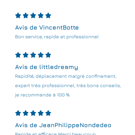





Avis de VincentBotte
Bon service, rapide et professionnel





Avis de littledreamy
Rapidité, déplacement malgré confinement,
expert très professionnel, très bons conseils,
je recommande à 100 %





Avis de JeanPhilippeNondedeo
Rapide et efficace Merci beaucoup