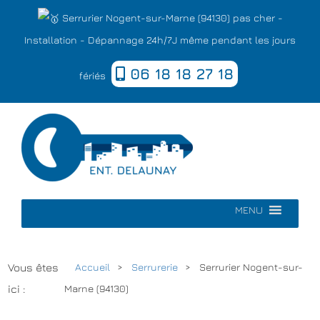
Serrurier Nogent-sur-Marne (94130) pas cher -
Installation - Dépannage 24h/7J même pendant les jours
06 18 18 27 18
fériés
MENU
Vous êtes
Accueil
Serrurerie
Serrurier Nogent-sur-
ici :
Marne (94130)