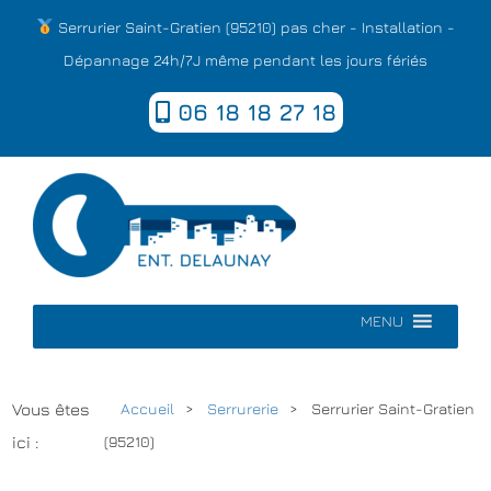
Serrurier Saint-Gratien (95210) pas cher - Installation -
Dépannage 24h/7J même pendant les jours fériés
06 18 18 27 18
MENU
Vous êtes
Accueil
Serrurerie
Serrurier Saint-Gratien
ici :
(95210)