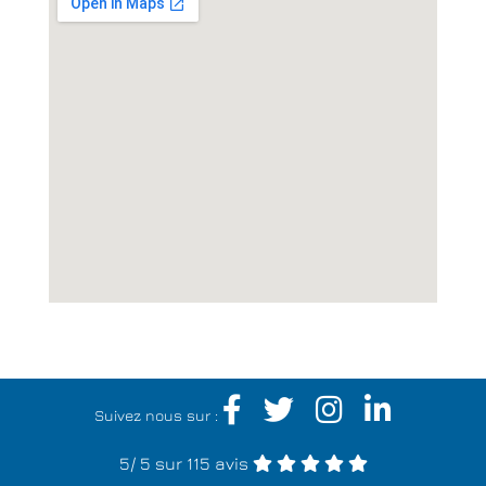
Suivez nous sur :
5
/
5
sur 115 avis