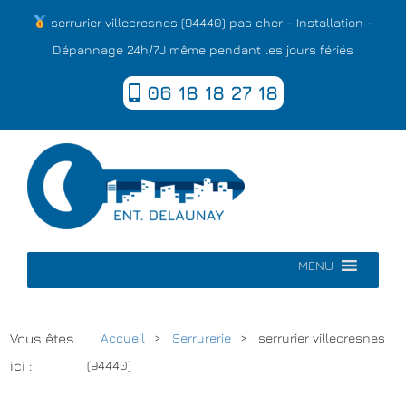
serrurier villecresnes (94440) pas cher - Installation -
Dépannage 24h/7J même pendant les jours fériés
06 18 18 27 18
MENU
Vous êtes
Accueil
Serrurerie
serrurier villecresnes
ici :
(94440)