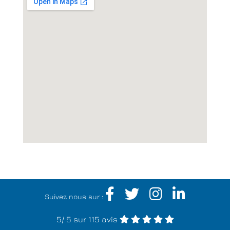
Suivez nous sur :
5
/
5
sur 115 avis