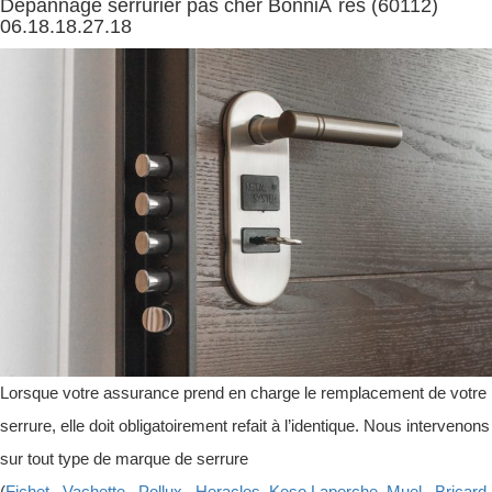
Dépannage serrurier pas cher BonniÃ¨res (60112)
06.18.18.27.18
Lorsque votre assurance prend en charge le remplacement de votre
serrure, elle doit obligatoirement refait à l’identique. Nous intervenons
sur tout type de marque de serrure
(
Fichet
,
Vachette
,
Pollux
,
Heracles
,
Keso
,
Laperche
,
Muel
,
Bricard
,