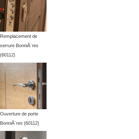
Remplacement de
serrure BonniÃ¨res
(60112)
Ouverture de porte
BonniÃ¨res (60112)