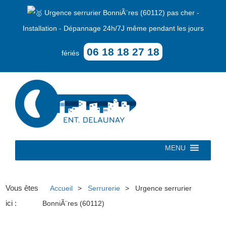
Urgence serrurier BonniÃ¨res (60112) pas cher -
Installation - Dépannage 24h/7J même pendant les jours
06 18 18 27 18
fériés
MENU
Vous êtes
Accueil
Serrurerie
Urgence serrurier
ici :
BonniÃ¨res (60112)