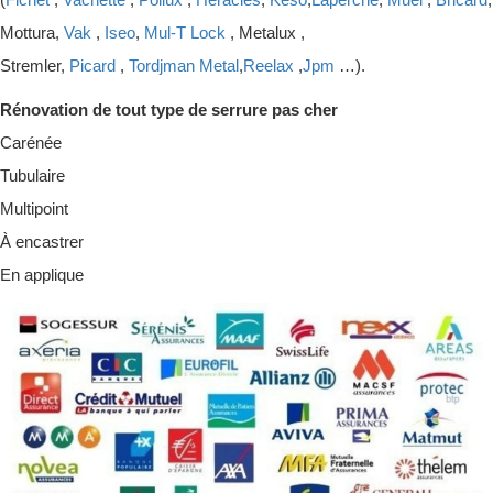
Mottura,
Vak
,
Iseo
,
Mul-T Lock
, Metalux ,
Stremler,
Picard
,
Tordjman Metal
,
Reelax
,
Jpm
…).
Rénovation de tout type de serrure pas cher
Carénée
Tubulaire
Multipoint
À encastrer
En applique