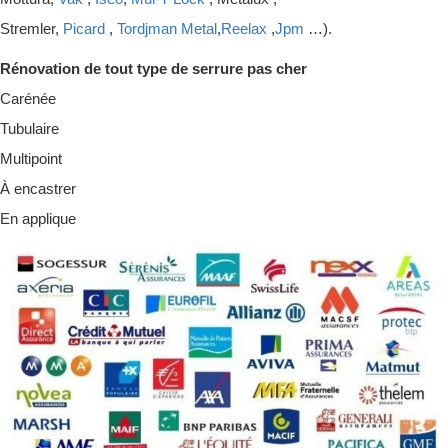
Stremler,
Picard
,
Tordjman Metal
,
Reelax
,
Jpm
…).
Rénovation de tout type de serrure pas cher
Carénée
Tubulaire
Multipoint
À encastrer
En applique