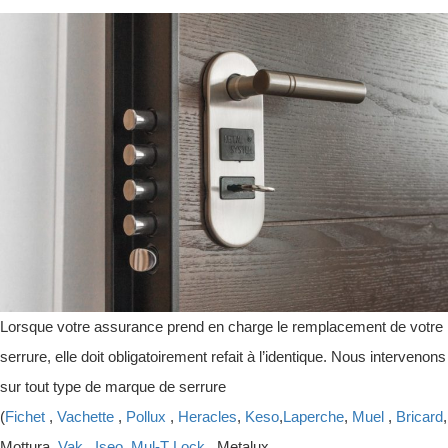
Lorsque votre assurance prend en charge le remplacement de votre
serrure, elle doit obligatoirement refait à l’identique. Nous intervenons
sur tout type de marque de serrure
(
Fichet
,
Vachette
,
Pollux
,
Heracles
,
Keso
,
Laperche
,
Muel
,
Bricard
,
Mottura,
Vak
,
Iseo
,
Mul-T Lock
, Metalux ,