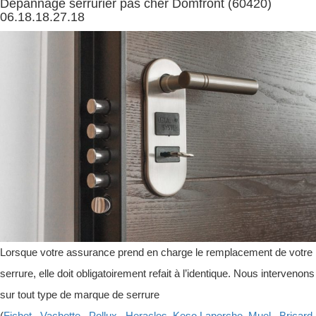
Dépannage serrurier pas cher Domfront (60420)
06.18.18.27.18
Lorsque votre assurance prend en charge le remplacement de votre
serrure, elle doit obligatoirement refait à l’identique. Nous intervenons
sur tout type de marque de serrure
(
Fichet
,
Vachette
,
Pollux
,
Heracles
,
Keso
,
Laperche
,
Muel
,
Bricard
,