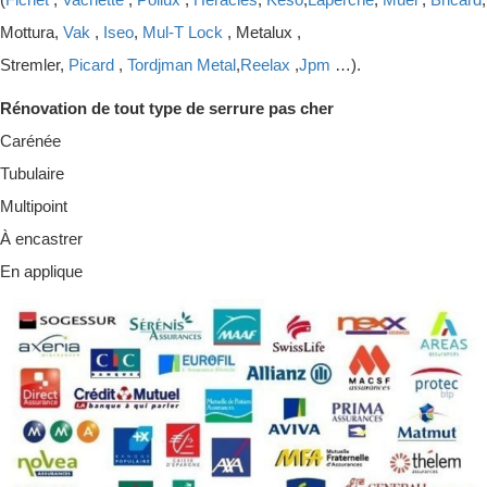
Mottura,
Vak
,
Iseo
,
Mul-T Lock
, Metalux ,
Stremler,
Picard
,
Tordjman Metal
,
Reelax
,
Jpm
…).
Rénovation de tout type de serrure pas cher
Carénée
Tubulaire
Multipoint
À encastrer
En applique