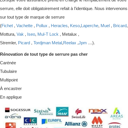
serrure, elle doit obligatoirement refait à l’identique. Nous intervenons
sur tout type de marque de serrure
(
Fichet
,
Vachette
,
Pollux
,
Heracles
,
Keso
,
Laperche
,
Muel
,
Bricard
,
Mottura,
Vak
,
Iseo
,
Mul-T Lock
, Metalux ,
Stremler,
Picard
,
Tordjman Metal
,
Reelax
,
Jpm
…).
Rénovation de tout type de serrure pas cher
Carénée
Tubulaire
Multipoint
À encastrer
En applique