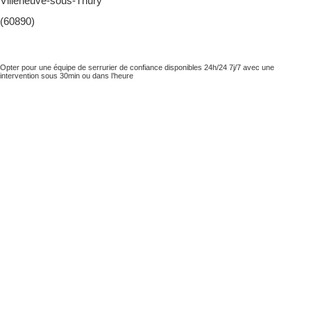
Villeneuve-sous-Thury
(60890)
Opter pour une équipe de serrurier de confiance disponibles 24h/24 7j/7 avec une
intervention sous 30min ou dans l’heure