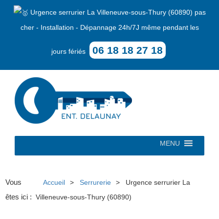
Urgence serrurier La Villeneuve-sous-Thury (60890) pas
cher - Installation - Dépannage 24h/7J même pendant les
06 18 18 27 18
jours fériés
MENU
Vous
Accueil
Serrurerie
Urgence serrurier La
êtes ici :
Villeneuve-sous-Thury (60890)