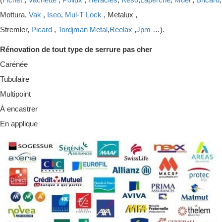
Mottura,
Vak
,
Iseo
,
Mul-T Lock
, Metalux ,
Stremler,
Picard
,
Tordjman Metal
,
Reelax
,
Jpm
…).
Rénovation de tout type de serrure pas cher
Carénée
Tubulaire
Multipoint
À encastrer
En applique