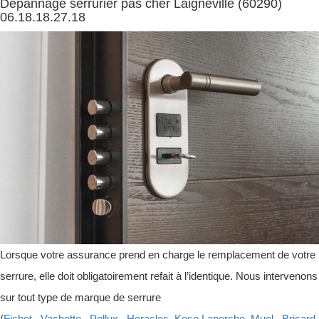
Dépannage serrurier pas cher Laigneville (60290)
06.18.18.27.18
Lorsque votre assurance prend en charge le remplacement de votre
serrure, elle doit obligatoirement refait à l’identique. Nous intervenons
sur tout type de marque de serrure
(
Fichet
,
Vachette
,
Pollux
,
Heracles
,
Keso
,
Laperche
,
Muel
,
Bricard
,