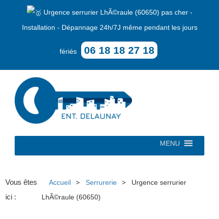
Urgence serrurier LhÃ©raule (60650) pas cher -
Installation - Dépannage 24h/7J même pendant les jours
06 18 18 27 18
fériés
MENU
Vous êtes
Accueil
Serrurerie
Urgence serrurier
ici :
LhÃ©raule (60650)