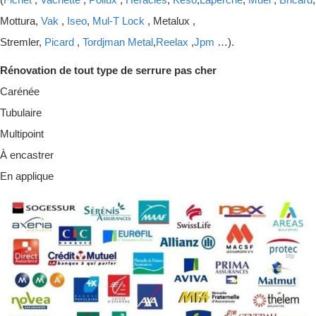
Mottura,
Vak
,
Iseo
,
Mul-T Lock
, Metalux ,
Stremler,
Picard
,
Tordjman Metal
,
Reelax
,
Jpm
…).
Rénovation de tout type de serrure pas cher
Carénée
Tubulaire
Multipoint
À encastrer
En applique