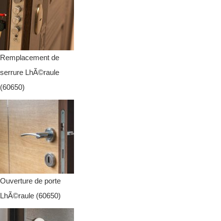
Remplacement de
serrure LhÃ©raule
(60650)
Ouverture de porte
LhÃ©raule (60650)