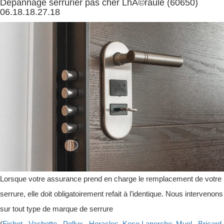
Dépannage serrurier pas cher LhÃ©raule (60650)
06.18.18.27.18
Lorsque votre assurance prend en charge le remplacement de votre
serrure, elle doit obligatoirement refait à l’identique. Nous intervenons
sur tout type de marque de serrure
(
Fichet
,
Vachette
,
Pollux
,
Heracles
,
Keso
,
Laperche
,
Muel
,
Bricard
,