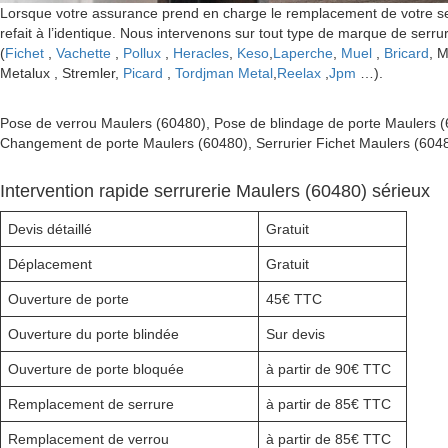
Lorsque votre assurance prend en charge le remplacement de votre serr
refait à l’identique. Nous intervenons sur tout type de marque de serru
(
Fichet
,
Vachette
,
Pollux
,
Heracles
,
Keso
,
Laperche
,
Muel
,
Bricard
, 
Metalux , Stremler,
Picard
,
Tordjman Metal
,
Reelax
,
Jpm
…).
Pose de verrou Maulers (60480), Pose de blindage de porte Maulers
Changement de porte Maulers (60480), Serrurier Fichet Maulers (6048
Intervention rapide serrurerie Maulers (60480) sérieux
Devis détaillé
Gratuit
Déplacement
Gratuit
Ouverture de porte
45€ TTC
Ouverture du porte blindée
Sur devis
Ouverture de porte bloquée
à partir de 90€ TTC
Remplacement de serrure
à partir de 85€ TTC
Remplacement de verrou
à partir de 85€ TTC