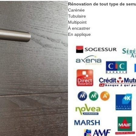
Rénovation de tout type de serr
Carénée
Tubulaire
Multipoint
À encastrer
En applique