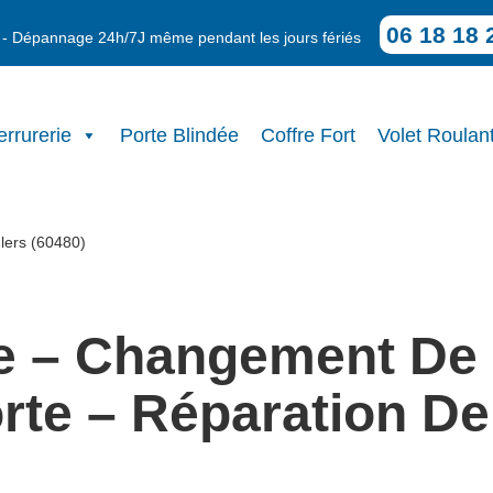
06 18 18 
on - Dépannage 24h/7J même pendant les jours fériés
errurerie
Porte Blindée
Coffre Fort
Volet Roulan
lers (60480)
e – Changement De 
rte – Réparation De