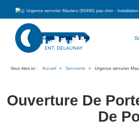
Urgence serrurier Maulers (60480) pas cher - Installati
S
Vous êtes ici :
Accueil
Serrurerie
Urgence serrurier Mau
Ouverture De Port
De Po