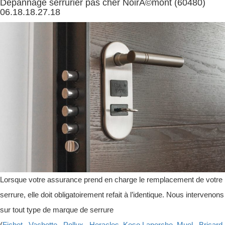
Dépannage serrurier pas cher NoirÃ©mont (60480)
06.18.18.27.18
Lorsque votre assurance prend en charge le remplacement de votre
serrure, elle doit obligatoirement refait à l’identique. Nous intervenons
sur tout type de marque de serrure
(
Fichet
,
Vachette
,
Pollux
,
Heracles
,
Keso
,
Laperche
,
Muel
,
Bricard
,