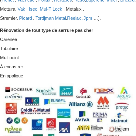
Mottura,
Vak
,
Iseo
,
Mul-T Lock
, Metalux ,
Stremler,
Picard
,
Tordjman Metal
,
Reelax
,
Jpm
…).
Rénovation de tout type de serrure pas cher
Carénée
Tubulaire
Multipoint
À encastrer
En applique