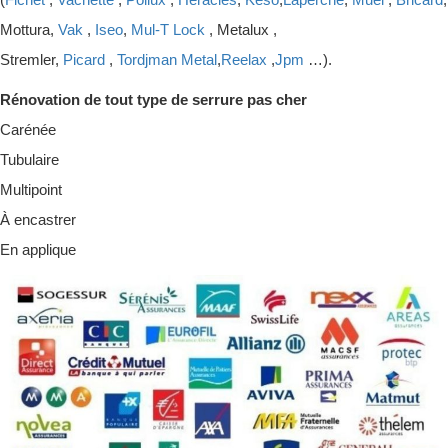
Mottura,
Vak
,
Iseo
,
Mul-T Lock
, Metalux ,
Stremler,
Picard
,
Tordjman Metal
,
Reelax
,
Jpm
…).
Rénovation de tout type de serrure pas cher
Carénée
Tubulaire
Multipoint
À encastrer
En applique