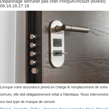
Dépannage serrurier pas cher PorquÃ©ricourt (60400)
06.18.18.27.18
Lorsque votre assurance prend en charge le remplacement de votre
serrure, elle doit obligatoirement refait à l’identique. Nous intervenons
sur tout type de marque de serrure
(
Fichet
,
Vachette
,
Pollux
,
Heracles
,
Keso
,
Laperche
,
Muel
,
Bricard
,