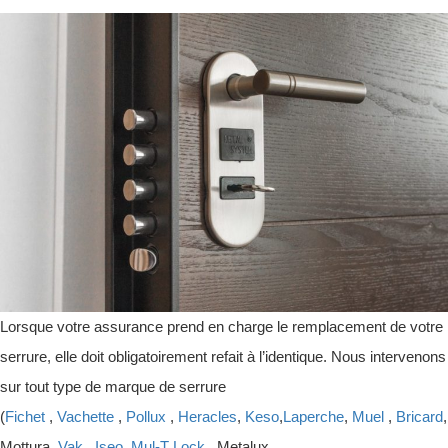
Lorsque votre assurance prend en charge le remplacement de votre
serrure, elle doit obligatoirement refait à l’identique. Nous intervenons
sur tout type de marque de serrure
(
Fichet
,
Vachette
,
Pollux
,
Heracles
,
Keso
,
Laperche
,
Muel
,
Bricard
,
Mottura,
Vak
,
Iseo
,
Mul-T Lock
, Metalux ,