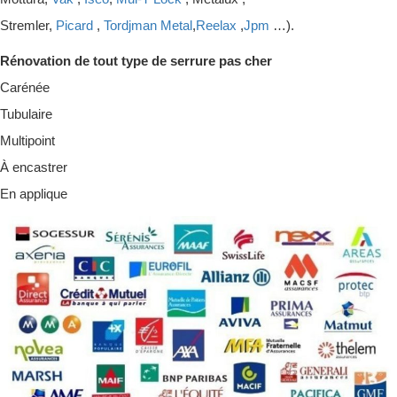
Stremler,
Picard
,
Tordjman Metal
,
Reelax
,
Jpm
…).
Rénovation de tout type de serrure pas cher
Carénée
Tubulaire
Multipoint
À encastrer
En applique