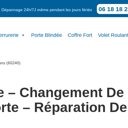
06 18 18 2
n - Dépannage 24h/7J même pendant les jours fériés
errurerie
Porte Blindée
Coffre Fort
Volet Roulan
ans (60240)
e – Changement De 
rte – Réparation De