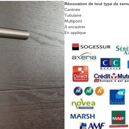
Rénovation de tout type de serr
Carénée
Tubulaire
Multipoint
À encastrer
En applique