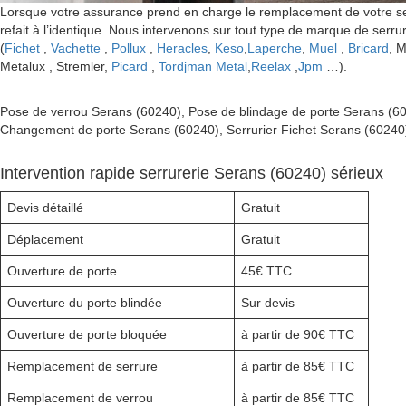
Lorsque votre assurance prend en charge le remplacement de votre serr
refait à l’identique. Nous intervenons sur tout type de marque de serru
(
Fichet
,
Vachette
,
Pollux
,
Heracles
,
Keso
,
Laperche
,
Muel
,
Bricard
, 
Metalux , Stremler,
Picard
,
Tordjman Metal
,
Reelax
,
Jpm
…).
Pose de verrou Serans (60240), Pose de blindage de porte Serans (
Changement de porte Serans (60240), Serrurier Fichet Serans (60240)
Intervention rapide serrurerie Serans (60240) sérieux
Devis détaillé
Gratuit
Déplacement
Gratuit
Ouverture de porte
45€ TTC
Ouverture du porte blindée
Sur devis
Ouverture de porte bloquée
à partir de 90€ TTC
Remplacement de serrure
à partir de 85€ TTC
Remplacement de verrou
à partir de 85€ TTC