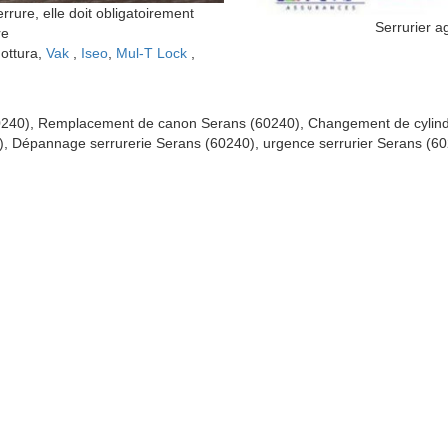
ure, elle doit obligatoirement
Serrurier 
re
Mottura,
Vak
,
Iseo
,
Mul-T Lock
,
60240), Remplacement de canon Serans (60240), Changement de cylin
, Dépannage serrurerie Serans (60240), urgence serrurier Serans (60