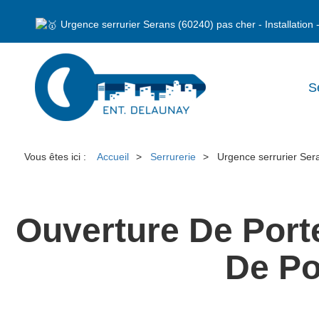
Urgence serrurier Serans (60240) pas cher - Installatio
S
Vous êtes ici :
Accueil
Serrurerie
Urgence serrurier Ser
Ouverture De Port
De Po